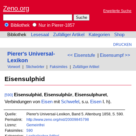
Zeno.org
Erweiterte Suche
Bibliothek
Nur in Pierer-1857
Bibliothek
Lesesaal
Zufälliger Artikel
Kategorien
Shop
DRUCKEN
Pierer's Universal-
<< Eisenstufe
|
Eisensumpf >>
Lexikon
Vorwort
|
Stichwörter
|
Faksimiles
|
Zufälliger Artikel
Eisensulphid
Eisensulphid
,
Eisensulphür
,
Eisensulphuret
,
[590]
Verbindungen von
Eisen
mit
Schwefel
, s.u.
Eisen
I. h).
Quelle:
Pierer's Universal-Lexikon, Band 5. Altenburg 1858, S. 590.
Permalink:
http://www.zeno.org/nid/20009845798
Lizenz:
Gemeinfrei
Faksimiles:
590
Kategorien:
Lexikalischer Artikel