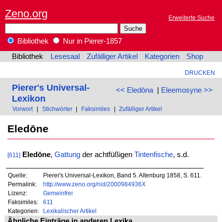
Zeno.org
Erweiterte Suche
Bibliothek
Nur in Pierer-1857
Bibliothek
Lesesaal
Zufälliger Artikel
Kategorien
Shop
DRUCKEN
Pierer's Universal-
<< Eledōna
|
Eleemosyne >>
Lexikon
Vorwort
|
Stichwörter
|
Faksimiles
|
Zufälliger Artikel
Eledōne
Eledōne
,
Gattung
der achtfüßigen
Tintenfische
, s.d.
[611]
Quelle:
Pierer's Universal-Lexikon, Band 5. Altenburg 1858, S. 611.
Permalink:
http://www.zeno.org/nid/2000984936X
Lizenz:
Gemeinfrei
Faksimiles:
611
Kategorien:
Lexikalischer Artikel
Ähnliche Einträge in anderen Lexika