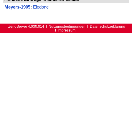
Meyers-1905
:
Eledone
ZenoServer 4.030.014
Nutzungsbedingungen
Datenschutzerklärung
Impressum