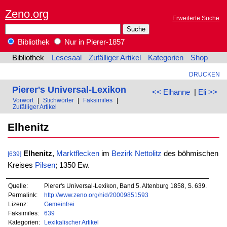
Zeno.org
Erweiterte Suche
Bibliothek
Nur in Pierer-1857
Bibliothek
Lesesaal
Zufälliger Artikel
Kategorien
Shop
DRUCKEN
Pierer's Universal-Lexikon
<< Elhanne
|
Eli >>
Vorwort
|
Stichwörter
|
Faksimiles
|
Zufälliger Artikel
Elhenitz
Elhenitz
,
Marktflecken
im
Bezirk
Nettolitz
des böhmischen
[639]
Kreises
Pilsen
; 1350 Ew.
Quelle:
Pierer's Universal-Lexikon, Band 5. Altenburg 1858, S. 639.
Permalink:
http://www.zeno.org/nid/20009851593
Lizenz:
Gemeinfrei
Faksimiles:
639
Kategorien:
Lexikalischer Artikel