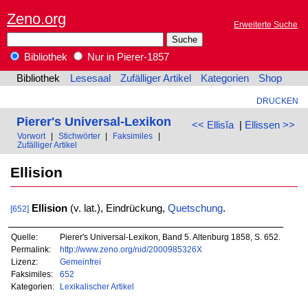
Zeno.org
Erweiterte Suche
Bibliothek
Nur in Pierer-1857
Bibliothek
Lesesaal
Zufälliger Artikel
Kategorien
Shop
DRUCKEN
Pierer's Universal-Lexikon
<< Ellisĭa
|
Ellissen >>
Vorwort
|
Stichwörter
|
Faksimiles
|
Zufälliger Artikel
Ellision
Ellision
(v. lat.), Eindrückung,
Quetschung
.
[652]
Quelle:
Pierer's Universal-Lexikon, Band 5. Altenburg 1858, S. 652.
Permalink:
http://www.zeno.org/nid/2000985326X
Lizenz:
Gemeinfrei
Faksimiles:
652
Kategorien:
Lexikalischer Artikel