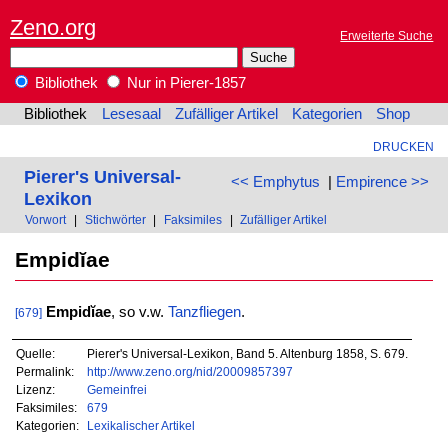
Zeno.org
Erweiterte Suche
Bibliothek
Nur in Pierer-1857
Bibliothek
Lesesaal
Zufälliger Artikel
Kategorien
Shop
DRUCKEN
Pierer's Universal-
<< Emphytus
|
Empirence >>
Lexikon
Vorwort
|
Stichwörter
|
Faksimiles
|
Zufälliger Artikel
Empidĭae
Empidĭae
, so v.w.
Tanzfliegen
.
[679]
Quelle:
Pierer's Universal-Lexikon, Band 5. Altenburg 1858, S. 679.
Permalink:
http://www.zeno.org/nid/20009857397
Lizenz:
Gemeinfrei
Faksimiles:
679
Kategorien:
Lexikalischer Artikel