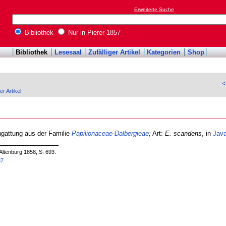
Erweiterte Suche
Bibliothek
Nur in Pierer-1857
Bibliothek
Lesesaal
Zufälliger Artikel
Kategorien
Shop
<
er Artikel
ngattung aus der Familie
Papilionaceae
-
Dalbergieae
;
Art:
E. scandens
, in
Jav
Altenburg 1858, S. 693.
37