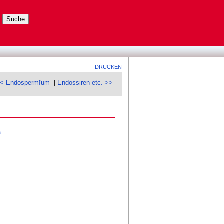
DRUCKEN
< Endospermĭum
|
Endossiren etc. >>
a
.