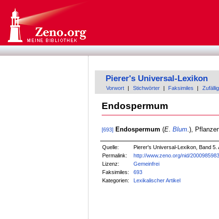
Pierer's Universal-Lexikon
Vorwort
|
Stichwörter
|
Faksimiles
|
Zufällig
Endospermum
Endospermum
(
E
.
Blum
.), Pflanze
[693]
Quelle:
Pierer's Universal-Lexikon, Band 5. 
Permalink:
http://www.zeno.org/nid/200098598
Lizenz:
Gemeinfrei
Faksimiles:
693
Kategorien:
Lexikalischer Artikel