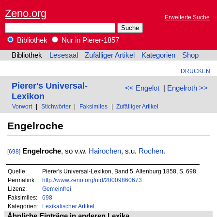
Zeno.org
Erweiterte Suche
Bibliothek
Nur in Pierer-1857
Bibliothek
Lesesaal
Zufälliger Artikel
Kategorien
Shop
DRUCKEN
Pierer's Universal-
<< Engelot
|
Engelroth >>
Lexikon
Vorwort
|
Stichwörter
|
Faksimiles
|
Zufälliger Artikel
Engelroche
Engelroche
, so v.w.
Hairochen
, s.u.
Rochen
.
[698]
Quelle:
Pierer's Universal-Lexikon, Band 5. Altenburg 1858, S. 698.
Permalink:
http://www.zeno.org/nid/20009860673
Lizenz:
Gemeinfrei
Faksimiles:
698
Kategorien:
Lexikalischer Artikel
Ähnliche Einträge in anderen Lexika