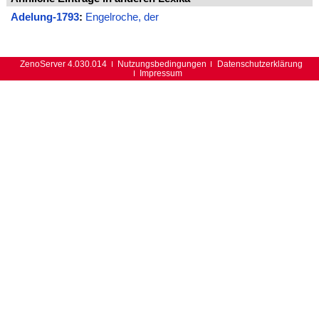
Adelung-1793
:
Engelroche, der
ZenoServer 4.030.014
Nutzungsbedingungen
Datenschutzerklärung
Impressum