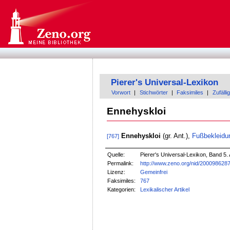
Pierer's Universal-Lexikon
Vorwort
|
Stichwörter
|
Faksimiles
|
Zufällig
Ennehyskloi
Ennehyskloi
(gr. Ant.),
Fußbekleidu
[767]
Quelle:
Pierer's Universal-Lexikon, Band 5. 
Permalink:
http://www.zeno.org/nid/200098628
Lizenz:
Gemeinfrei
Faksimiles:
767
Kategorien:
Lexikalischer Artikel