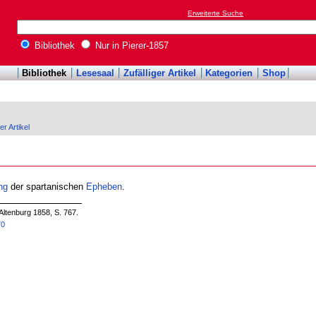
Erweiterte Suche
Bibliothek
Nur in Pierer-1857
Bibliothek
Lesesaal
Zufälliger Artikel
Kategorien
Shop
er Artikel
ng
der spartanischen
Epheben
.
Altenburg 1858, S. 767.
70