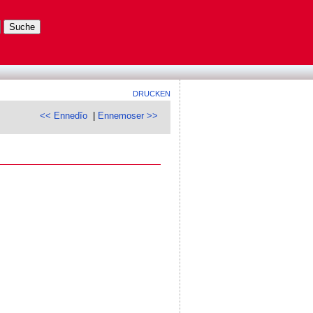
DRUCKEN
<< Ennedĭo
|
Ennemoser >>