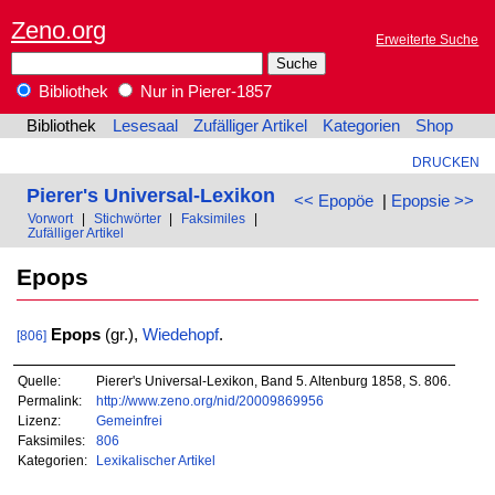
Zeno.org
Erweiterte Suche
Bibliothek
Nur in Pierer-1857
Bibliothek
Lesesaal
Zufälliger Artikel
Kategorien
Shop
DRUCKEN
Pierer's Universal-Lexikon
<< Epopöe
|
Epopsie >>
Vorwort
|
Stichwörter
|
Faksimiles
|
Zufälliger Artikel
Epops
Epops
(gr.),
Wiedehopf
.
[806]
Quelle:
Pierer's Universal-Lexikon, Band 5. Altenburg 1858, S. 806.
Permalink:
http://www.zeno.org/nid/20009869956
Lizenz:
Gemeinfrei
Faksimiles:
806
Kategorien:
Lexikalischer Artikel