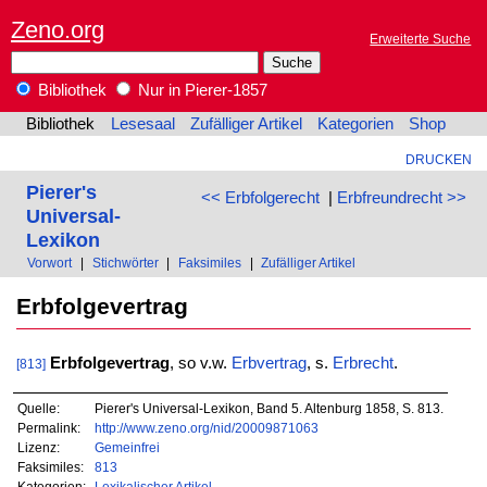
Zeno.org
Erweiterte Suche
Bibliothek
Nur in Pierer-1857
Bibliothek
Lesesaal
Zufälliger Artikel
Kategorien
Shop
DRUCKEN
Pierer's
<< Erbfolgerecht
|
Erbfreundrecht >>
Universal-
Lexikon
Vorwort
|
Stichwörter
|
Faksimiles
|
Zufälliger Artikel
Erbfolgevertrag
Erbfolgevertrag
, so v.w.
Erbvertrag
, s.
Erbrecht
.
[813]
Quelle:
Pierer's Universal-Lexikon, Band 5. Altenburg 1858, S. 813.
Permalink:
http://www.zeno.org/nid/20009871063
Lizenz:
Gemeinfrei
Faksimiles:
813
Kategorien:
Lexikalischer Artikel