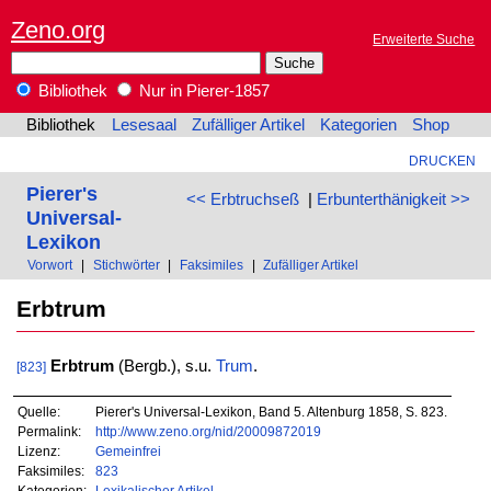
Zeno.org
Erweiterte Suche
Bibliothek
Nur in Pierer-1857
Bibliothek
Lesesaal
Zufälliger Artikel
Kategorien
Shop
DRUCKEN
Pierer's
<< Erbtruchseß
|
Erbunterthänigkeit >>
Universal-
Lexikon
Vorwort
|
Stichwörter
|
Faksimiles
|
Zufälliger Artikel
Erbtrum
Erbtrum
(Bergb.), s.u.
Trum
.
[823]
Quelle:
Pierer's Universal-Lexikon, Band 5. Altenburg 1858, S. 823.
Permalink:
http://www.zeno.org/nid/20009872019
Lizenz:
Gemeinfrei
Faksimiles:
823
Kategorien:
Lexikalischer Artikel