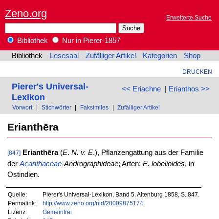
Zeno.org
Erweiterte Suche
Bibliothek
Nur in Pierer-1857
Bibliothek
Lesesaal
Zufälliger Artikel
Kategorien
Shop
DRUCKEN
Pierer's Universal-
<< Eriachne
|
Erianthos >>
Lexikon
Vorwort
|
Stichwörter
|
Faksimiles
|
Zufälliger Artikel
Erianthēra
Erianthēra
(
E
.
N. v. E
.), Pflanzengattung aus der Familie
[847]
der
Acanthaceae
-Andrographideae
; Arten:
E. lobelioides
, in
Ostindien.
Quelle:
Pierer's Universal-Lexikon, Band 5. Altenburg 1858, S. 847.
Permalink:
http://www.zeno.org/nid/20009875174
Lizenz:
Gemeinfrei