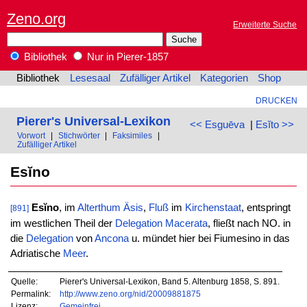
Zeno.org
Erweiterte Suche
Bibliothek
Nur in Pierer-1857
Bibliothek
Lesesaal
Zufälliger Artikel
Kategorien
Shop
DRUCKEN
Pierer's Universal-Lexikon
<< Esguēva
|
Esĭto >>
Vorwort
|
Stichwörter
|
Faksimiles
|
Zufälliger Artikel
Esĭno
Esĭno
, im
Alterthum
Äsis
,
Fluß
im
Kirchenstaat
, entspringt
[891]
im westlichen Theil der
Delegation
Macerata
, fließt nach NO. in
die
Delegation
von
Ancona
u. mündet hier bei Fiumesino in das
Adriatische
Meer
.
Quelle:
Pierer's Universal-Lexikon, Band 5. Altenburg 1858, S. 891.
Permalink:
http://www.zeno.org/nid/20009881875
Lizenz:
Gemeinfrei