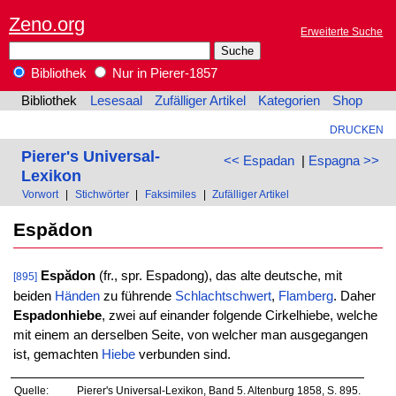
Zeno.org
Erweiterte Suche
Bibliothek
Nur in Pierer-1857
Bibliothek
Lesesaal
Zufälliger Artikel
Kategorien
Shop
DRUCKEN
Pierer's Universal-
<< Espadan
|
Espagna >>
Lexikon
Vorwort
|
Stichwörter
|
Faksimiles
|
Zufälliger Artikel
Espădon
Espădon
(fr., spr. Espadong), das alte deutsche, mit
[895]
beiden
Händen
zu führende
Schlachtschwert
,
Flamberg
. Daher
Espadonhiebe
, zwei auf einander folgende Cirkelhiebe, welche
mit einem an derselben Seite, von welcher man ausgegangen
ist, gemachten
Hiebe
verbunden sind.
Quelle:
Pierer's Universal-Lexikon, Band 5. Altenburg 1858, S. 895.