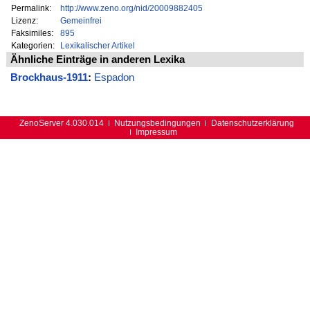
Permalink:
http://www.zeno.org/nid/20009882405
Lizenz:
Gemeinfrei
Faksimiles:
895
Kategorien:
Lexikalischer Artikel
Ähnliche Einträge in anderen Lexika
Brockhaus-1911
:
Espadon
ZenoServer 4.030.014
Nutzungsbedingungen
Datenschutzerklärung
Impressum