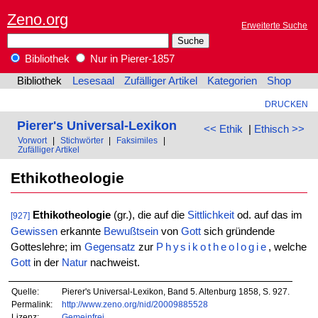
Zeno.org
Erweiterte Suche
Bibliothek
Nur in Pierer-1857
Bibliothek
Lesesaal
Zufälliger Artikel
Kategorien
Shop
DRUCKEN
Pierer's Universal-Lexikon
<< Ethik
|
Ethisch >>
Vorwort
|
Stichwörter
|
Faksimiles
|
Zufälliger Artikel
Ethikotheologie
Ethikotheologie
(gr.), die auf die
Sittlichkeit
od. auf das im
[927]
Gewissen
erkannte
Bewußtsein
von
Gott
sich gründende
Gotteslehre; im
Gegensatz
zur
Physikotheologie
, welche
Gott
in der
Natur
nachweist.
Quelle:
Pierer's Universal-Lexikon, Band 5. Altenburg 1858, S. 927.
Permalink:
http://www.zeno.org/nid/20009885528
Lizenz:
Gemeinfrei