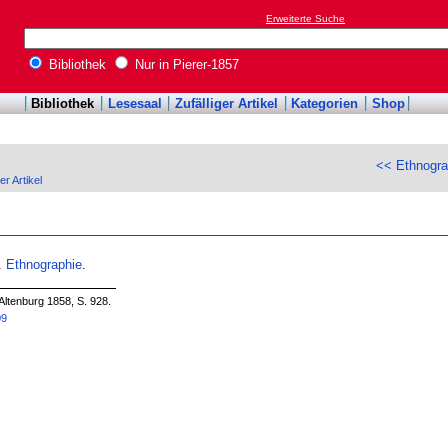
Erweiterte Suche
Bibliothek
Nur in Pierer-1857
Bibliothek
Lesesaal
Zufälliger Artikel
Kategorien
Shop
<< Ethnogr
er Artikel
u.
Ethnographie
.
Altenburg 1858, S. 928.
09