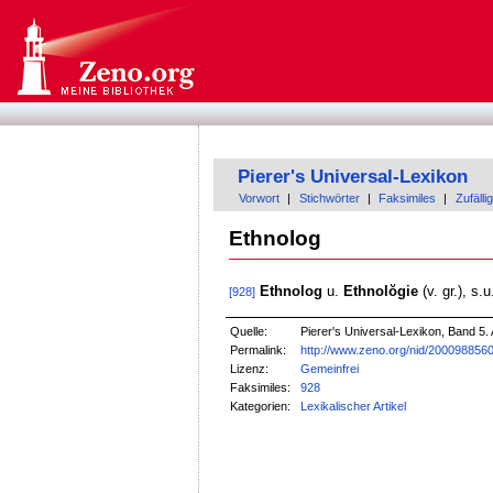
Pierer's Universal-Lexikon
Vorwort
|
Stichwörter
|
Faksimiles
|
Zufällig
Ethnolog
Ethnolog
u.
Ethnolŏgie
(v. gr.), s.
[928]
Quelle:
Pierer's Universal-Lexikon, Band 5. 
Permalink:
http://www.zeno.org/nid/200098856
Lizenz:
Gemeinfrei
Faksimiles:
928
Kategorien:
Lexikalischer Artikel