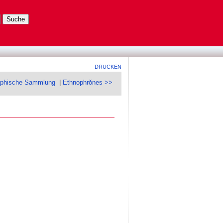
DRUCKEN
aphische Sammlung
|
Ethnophrŏnes >>