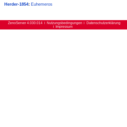
Herder-1854
:
Euhemeros
ZenoServer 4.030.014
Nutzungsbedingungen
Datenschutzerklärung
Impressum