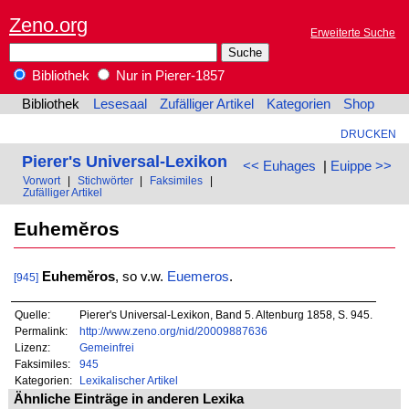
Zeno.org
Erweiterte Suche
Bibliothek
Nur in Pierer-1857
Bibliothek
Lesesaal
Zufälliger Artikel
Kategorien
Shop
DRUCKEN
Pierer's Universal-Lexikon
<< Euhages
|
Euippe >>
Vorwort
|
Stichwörter
|
Faksimiles
|
Zufälliger Artikel
Euhemĕros
Euhemĕros
, so v.w.
Euemeros
.
[945]
Quelle:
Pierer's Universal-Lexikon, Band 5. Altenburg 1858, S. 945.
Permalink:
http://www.zeno.org/nid/20009887636
Lizenz:
Gemeinfrei
Faksimiles:
945
Kategorien:
Lexikalischer Artikel
Ähnliche Einträge in anderen Lexika