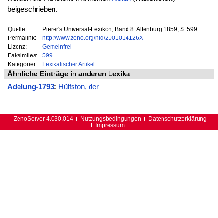
beigeschrieben.
Quelle:
Pierer's Universal-Lexikon, Band 8. Altenburg 1859, S. 599.
Permalink:
http://www.zeno.org/nid/2001014126X
Lizenz:
Gemeinfrei
Faksimiles:
599
Kategorien:
Lexikalischer Artikel
Ähnliche Einträge in anderen Lexika
Adelung-1793
:
Hülfston, der
ZenoServer 4.030.014
Nutzungsbedingungen
Datenschutzerklärung
Impressum