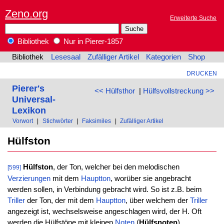
Zeno.org
Erweiterte Suche
Bibliothek
Nur in Pierer-1857
Bibliothek
Lesesaal
Zufälliger Artikel
Kategorien
Shop
DRUCKEN
Pierer's
<< Hülfsthor
|
Hülfsvollstreckung >>
Universal-
Lexikon
Vorwort
|
Stichwörter
|
Faksimiles
|
Zufälliger Artikel
Hülfston
Hülfston
, der Ton, welcher bei den melodischen
[599]
Verzierungen
mit dem
Hauptton
, worüber sie angebracht
werden sollen, in Verbindung gebracht wird. So ist z.B. beim
Triller
der Ton, der mit dem
Hauptton
, über welchem der
Triller
angezeigt ist, wechselsweise angeschlagen wird, der H. Oft
werden die Hülfstöne mit kleinen
Noten
(
Hülfsnoten
)