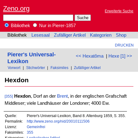
Zeno.org
Erweiterte Suche
Bibliothek
Nur in Pierer-1857
Bibliothek
Lesesaal
Zufälliger Artikel
Kategorien
Shop
DRUCKEN
Pierer's Universal-
<< Hexatŏma
|
Hexe [1] >>
Lexikon
Vorwort
|
Stichwörter
|
Faksimiles
|
Zufälliger Artikel
Hexdon
Hexdon
, Dorf an der
Brent
, in der englischen Grafschaft
[355]
Middleser; viele Landhäuser der Londoner; 4000 Ew.
Quelle:
Pierer's Universal-Lexikon, Band 8. Altenburg 1859, S. 355.
Permalink:
http://www.zeno.org/nid/20010111506
Lizenz:
Gemeinfrei
Faksimiles:
355
Kategorien:
Lexikalischer Artikel