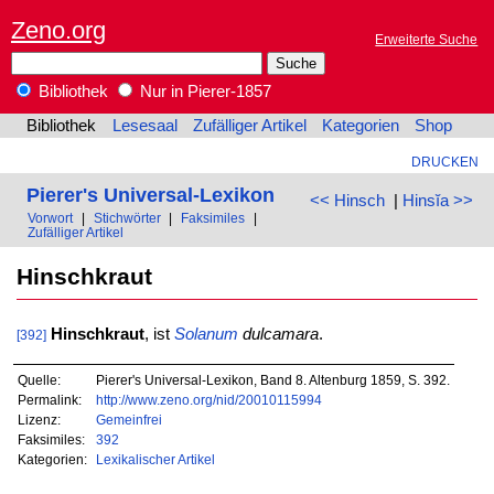
Zeno.org
Erweiterte Suche
Bibliothek
Nur in Pierer-1857
Bibliothek
Lesesaal
Zufälliger Artikel
Kategorien
Shop
DRUCKEN
Pierer's Universal-Lexikon
<< Hinsch
|
Hinsĭa >>
Vorwort
|
Stichwörter
|
Faksimiles
|
Zufälliger Artikel
Hinschkraut
Hinschkraut
, ist
Solanum
dulcamara
.
[392]
Quelle:
Pierer's Universal-Lexikon, Band 8. Altenburg 1859, S. 392.
Permalink:
http://www.zeno.org/nid/20010115994
Lizenz:
Gemeinfrei
Faksimiles:
392
Kategorien:
Lexikalischer Artikel