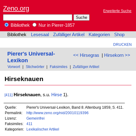
Zeno.org
Erweiterte Suche
Bibliothek
Nur in Pierer-1857
Bibliothek
Lesesaal
Zufälliger Artikel
Kategorien
Shop
DRUCKEN
Pierer's Universal-
<< Hirsegras
|
Hirsekorn >>
Lexikon
Vorwort
|
Stichwörter
|
Faksimiles
|
Zufälliger Artikel
Hirseknauen
Hirseknauen
, s.u.
Hirse
1).
[411]
Quelle:
Pierer's Universal-Lexikon, Band 8. Altenburg 1859, S. 411.
Permalink:
http://www.zeno.org/nid/20010119396
Lizenz:
Gemeinfrei
Faksimiles:
411
Kategorien:
Lexikalischer Artikel