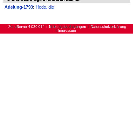
Adelung-1793
:
Hode, die
ZenoServer 4.030.014
Nutzungsbedingungen
Datenschutzerklärung
Impressum