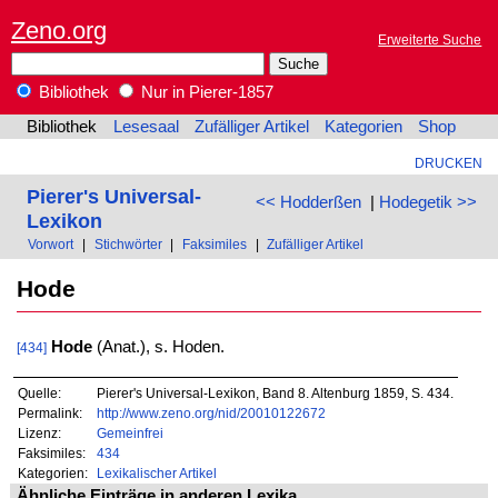
Zeno.org
Erweiterte Suche
Bibliothek
Nur in Pierer-1857
Bibliothek
Lesesaal
Zufälliger Artikel
Kategorien
Shop
DRUCKEN
Pierer's Universal-
<< Hodderßen
|
Hodegetik >>
Lexikon
Vorwort
|
Stichwörter
|
Faksimiles
|
Zufälliger Artikel
Hode
Hode
(Anat.), s. Hoden.
[434]
Quelle:
Pierer's Universal-Lexikon, Band 8. Altenburg 1859, S. 434.
Permalink:
http://www.zeno.org/nid/20010122672
Lizenz:
Gemeinfrei
Faksimiles:
434
Kategorien:
Lexikalischer Artikel
Ähnliche Einträge in anderen Lexika