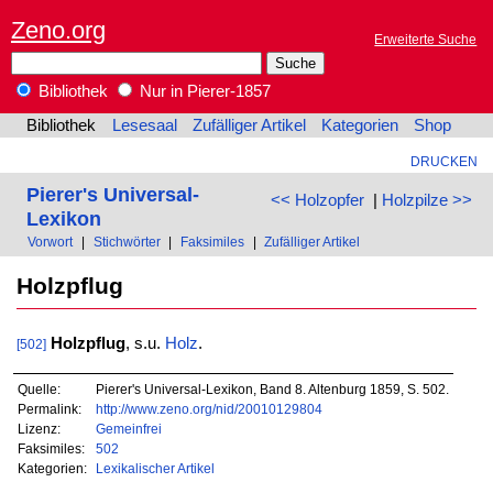
Zeno.org
Erweiterte Suche
Bibliothek
Nur in Pierer-1857
Bibliothek
Lesesaal
Zufälliger Artikel
Kategorien
Shop
DRUCKEN
Pierer's Universal-
<< Holzopfer
|
Holzpilze >>
Lexikon
Vorwort
|
Stichwörter
|
Faksimiles
|
Zufälliger Artikel
Holzpflug
Holzpflug
, s.u.
Holz
.
[502]
Quelle:
Pierer's Universal-Lexikon, Band 8. Altenburg 1859, S. 502.
Permalink:
http://www.zeno.org/nid/20010129804
Lizenz:
Gemeinfrei
Faksimiles:
502
Kategorien:
Lexikalischer Artikel