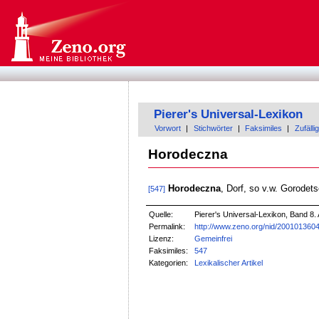
Pierer's Universal-Lexikon
Vorwort
|
Stichwörter
|
Faksimiles
|
Zufällig
Horodeczna
Horodeczna
, Dorf, so v.w. Gorodet
[547]
Quelle:
Pierer's Universal-Lexikon, Band 8. 
Permalink:
http://www.zeno.org/nid/200101360
Lizenz:
Gemeinfrei
Faksimiles:
547
Kategorien:
Lexikalischer Artikel