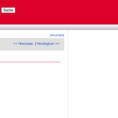
DRUCKEN
<< Hornzirpe
|
Horologĭum >>