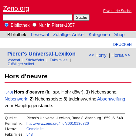
Zeno.org
Erweiterte Suche
Bibliothek
Nur in Pierer-1857
Bibliothek
Lesesaal
Zufälliger Artikel
Kategorien
Shop
DRUCKEN
Pierer's Universal-Lexikon
<< Horry
|
Horsa >>
Vorwort
|
Stichwörter
|
Faksimiles
|
Zufälliger Artikel
Hors d'oeuvre
Hors d'oeuvre
(fr., spr. Hohr döwr),
1
) Nebensache,
[548]
Nebenwerk
;
2
) Nebenspeise;
3
) tadelnswerthe
Abschweifung
vom Hauptgegenstande.
Quelle:
Pierer's Universal-Lexikon, Band 8. Altenburg 1859, S. 548.
Permalink:
http://www.zeno.org/nid/20010136320
Lizenz:
Gemeinfrei
Faksimiles:
548