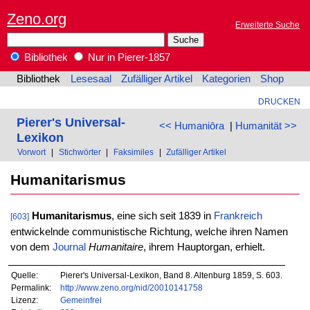
Zeno.org
Erweiterte Suche
Bibliothek
Nur in Pierer-1857
Bibliothek
Lesesaal
Zufälliger Artikel
Kategorien
Shop
DRUCKEN
Pierer's Universal-
<< Humaniōra
|
Humanität >>
Lexikon
Vorwort
|
Stichwörter
|
Faksimiles
|
Zufälliger Artikel
Humanitarismus
Humanitarismus
, eine sich seit 1839 in
Frankreich
[603]
entwickelnde communistische Richtung, welche ihren Namen
von dem
Journal
Humanitaire
, ihrem Hauptorgan, erhielt.
Quelle:
Pierer's Universal-Lexikon, Band 8. Altenburg 1859, S. 603.
Permalink:
http://www.zeno.org/nid/20010141758
Lizenz:
Gemeinfrei