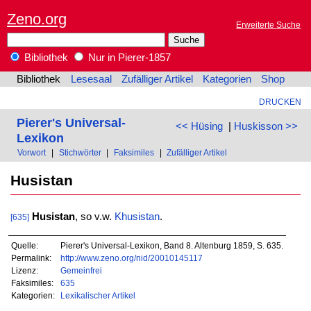
Zeno.org
Erweiterte Suche
Bibliothek
Nur in Pierer-1857
Bibliothek
Lesesaal
Zufälliger Artikel
Kategorien
Shop
DRUCKEN
Pierer's Universal-
<< Hüsing
|
Huskisson >>
Lexikon
Vorwort
|
Stichwörter
|
Faksimiles
|
Zufälliger Artikel
Husistan
Husistan
, so v.w.
Khusistan
.
[635]
Quelle:
Pierer's Universal-Lexikon, Band 8. Altenburg 1859, S. 635.
Permalink:
http://www.zeno.org/nid/20010145117
Lizenz:
Gemeinfrei
Faksimiles:
635
Kategorien:
Lexikalischer Artikel