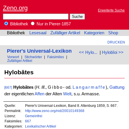
Zeno.org
Erweiterte Suche
Bibliothek
Nur in Pierer-1857
Bibliothek
Lesesaal
Zufälliger Artikel
Kategorien
Shop
DRUCKEN
Pierer's Universal-Lexikon
<< Hylo...
|
Hylobĭoi >>
Vorwort
|
Stichwörter
|
Faksimiles
|
Zufälliger Artikel
Hylobătes
Hylobătes
(
H
.
Ill
.,
Gibbo
- od.
Langarmaffe
),
Gattung
[667]
der eigentlichen
Affen
der Alten
Welt
, s.u. Armasse.
Quelle:
Pierer's Universal-Lexikon, Band 8. Altenburg 1859, S. 667.
Permalink:
http://www.zeno.org/nid/20010149368
Lizenz:
Gemeinfrei
Faksimiles:
667
Kategorien:
Lexikalischer Artikel