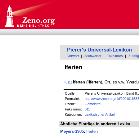
Pierer's Universal-Lexikon
Vorwort
|
Stichwörter
|
Faksimiles
|
Zufällig
Iferten
Iferten
(
Ifferten
), Ort, so v.w. Yverdu
[811]
Quelle:
Pierer's Universal-Lexikon, Band 8. 
Permalink:
http://www.zeno.org/nid/200101658
Lizenz:
Gemeinfrei
Faksimiles:
811
Kategorien:
Lexikalischer Artikel
Ähnliche Einträge in anderen Lexika
Meyers-1905
:
Iferten