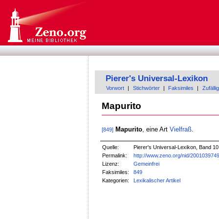
Pierer's Universal-Lexikon
Vorwort
|
Stichwörter
|
Faksimiles
|
Zufällig
Mapurito
Mapurito
, eine Art
Vielfraß
.
[849]
Quelle:
Pierer's Universal-Lexikon, Band 10
Permalink:
http://www.zeno.org/nid/200103974
Lizenz:
Gemeinfrei
Faksimiles:
849
Kategorien:
Lexikalischer Artikel