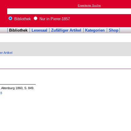
Erweiterte Suche
Bibliothek
Nur in Pierer-1857
Bibliothek
Lesesaal
Zufälliger Artikel
Kategorien
Shop
er Artikel
. Altenburg 1860, S. 849.
93