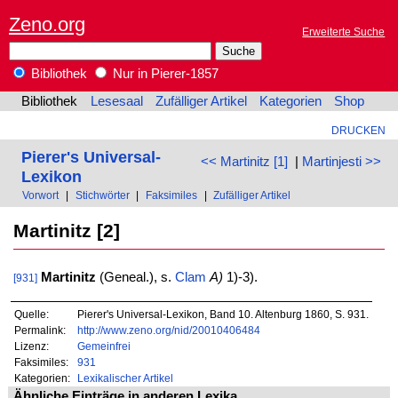
Zeno.org
Erweiterte Suche
Bibliothek
Nur in Pierer-1857
Bibliothek
Lesesaal
Zufälliger Artikel
Kategorien
Shop
DRUCKEN
Pierer's Universal-
<< Martinitz [1]
|
Martinjesti >>
Lexikon
Vorwort
|
Stichwörter
|
Faksimiles
|
Zufälliger Artikel
Martinitz [2]
Martinitz
(Geneal.), s.
Clam
A)
1)-3).
[931]
Quelle:
Pierer's Universal-Lexikon, Band 10. Altenburg 1860, S. 931.
Permalink:
http://www.zeno.org/nid/20010406484
Lizenz:
Gemeinfrei
Faksimiles:
931
Kategorien:
Lexikalischer Artikel
Ähnliche Einträge in anderen Lexika