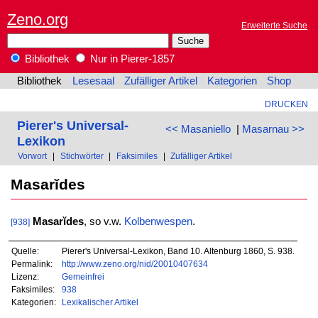
Zeno.org
Erweiterte Suche
Bibliothek
Nur in Pierer-1857
Bibliothek
Lesesaal
Zufälliger Artikel
Kategorien
Shop
DRUCKEN
Pierer's Universal-
<< Masaniello
|
Masarnau >>
Lexikon
Vorwort
|
Stichwörter
|
Faksimiles
|
Zufälliger Artikel
Masarĭdes
Masarĭdes
, so v.w.
Kolbenwespen
.
[938]
Quelle:
Pierer's Universal-Lexikon, Band 10. Altenburg 1860, S. 938.
Permalink:
http://www.zeno.org/nid/20010407634
Lizenz:
Gemeinfrei
Faksimiles:
938
Kategorien:
Lexikalischer Artikel