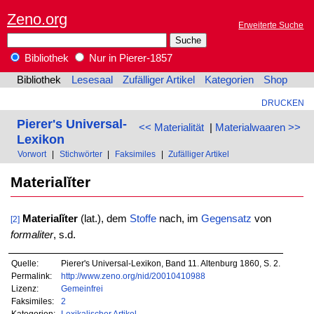
Zeno.org
Erweiterte Suche
Bibliothek
Nur in Pierer-1857
Bibliothek
Lesesaal
Zufälliger Artikel
Kategorien
Shop
DRUCKEN
Pierer's Universal-
<< Materialität
|
Materialwaaren >>
Lexikon
Vorwort
|
Stichwörter
|
Faksimiles
|
Zufälliger Artikel
Materialĭter
Materialĭter
(lat.), dem
Stoffe
nach, im
Gegensatz
von
[2]
formaliter
, s.d.
Quelle:
Pierer's Universal-Lexikon, Band 11. Altenburg 1860, S. 2.
Permalink:
http://www.zeno.org/nid/20010410988
Lizenz:
Gemeinfrei
Faksimiles:
2
Kategorien:
Lexikalischer Artikel