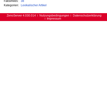
Faksimiles:
38
Kategorien:
Lexikalischer Artikel
ZenoServer 4.030.014
Nutzungsbedingungen
Datenschutzerklärung
Impressum