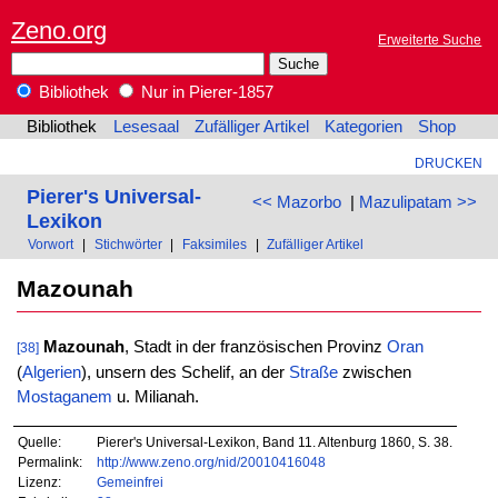
Zeno.org
Erweiterte Suche
Bibliothek
Nur in Pierer-1857
Bibliothek
Lesesaal
Zufälliger Artikel
Kategorien
Shop
DRUCKEN
Pierer's Universal-
<< Mazorbo
|
Mazulipatam >>
Lexikon
Vorwort
|
Stichwörter
|
Faksimiles
|
Zufälliger Artikel
Mazounah
Mazounah
, Stadt in der französischen Provinz
Oran
[38]
(
Algerien
), unsern des Schelif, an der
Straße
zwischen
Mostaganem
u. Milianah.
Quelle:
Pierer's Universal-Lexikon, Band 11. Altenburg 1860, S. 38.
Permalink:
http://www.zeno.org/nid/20010416048
Lizenz:
Gemeinfrei