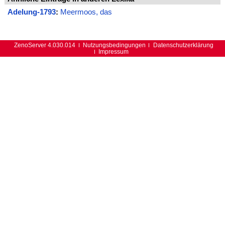
Adelung-1793
:
Meermoos, das
ZenoServer 4.030.014
Nutzungsbedingungen
Datenschutzerklärung
Impressum