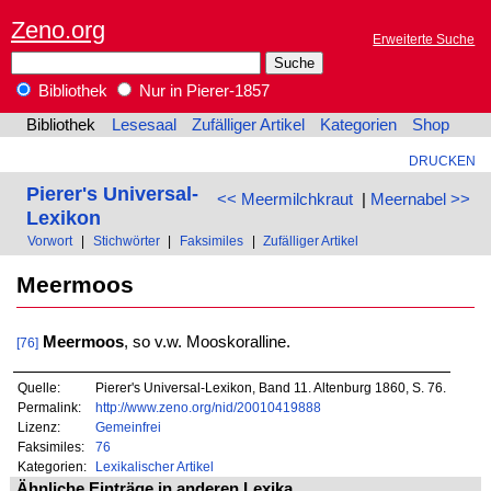
Zeno.org
Erweiterte Suche
Bibliothek
Nur in Pierer-1857
Bibliothek
Lesesaal
Zufälliger Artikel
Kategorien
Shop
DRUCKEN
Pierer's Universal-
<< Meermilchkraut
|
Meernabel >>
Lexikon
Vorwort
|
Stichwörter
|
Faksimiles
|
Zufälliger Artikel
Meermoos
Meermoos
, so v.w. Mooskoralline.
[76]
Quelle:
Pierer's Universal-Lexikon, Band 11. Altenburg 1860, S. 76.
Permalink:
http://www.zeno.org/nid/20010419888
Lizenz:
Gemeinfrei
Faksimiles:
76
Kategorien:
Lexikalischer Artikel
Ähnliche Einträge in anderen Lexika