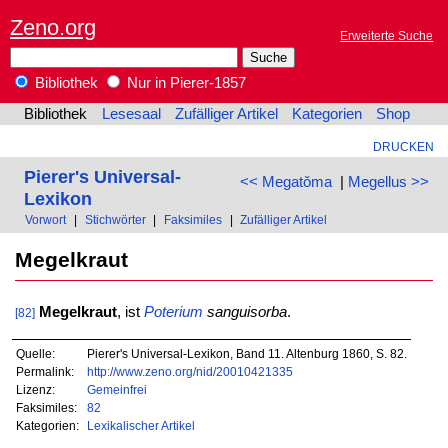
Zeno.org
Erweiterte Suche
Bibliothek
Nur in Pierer-1857
Bibliothek
Lesesaal
Zufälliger Artikel
Kategorien
Shop
DRUCKEN
Pierer's Universal-
<< Megatŏma
|
Megellus >>
Lexikon
Vorwort
|
Stichwörter
|
Faksimiles
|
Zufälliger Artikel
Megelkraut
Megelkraut
, ist
Poterium
sanguisorba
.
[82]
Quelle:
Pierer's Universal-Lexikon, Band 11. Altenburg 1860, S. 82.
Permalink:
http://www.zeno.org/nid/20010421335
Lizenz:
Gemeinfrei
Faksimiles:
82
Kategorien:
Lexikalischer Artikel