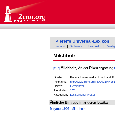
Pierer's Universal-Lexikon
Vorwort
|
Stichwörter
|
Faksimiles
|
Zufällig
Milchholz
Milchholz
, Art der Pflanzengattung
[257]
Quelle:
Pierer's Universal-Lexikon, Band 11.
Permalink:
http://www.zeno.org/nid/200104425
Lizenz:
Gemeinfrei
Faksimiles:
257
Kategorien:
Lexikalischer Artikel
Ähnliche Einträge in anderen Lexika
Meyers-1905
:
Milchholz