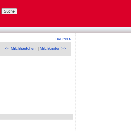
DRUCKEN
<< Milchhäutchen
|
Milchknoten >>