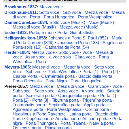
Brockhaus-1837
:
Mezza voce
Brockhaus-1911
:
Sotto voce
·
Sub voce
·
Mezza voce
·
Messa
di voce
·
Porta
·
Porta Hungarica
·
Porta Westphalica
DamenConvLex-1834
:
Sotto voce (Musik)
·
Voce (Musik)
·
Messa di voce (Musik)
·
Mezza voce (Musik)
Eisler-1912
:
Porta, Simon
·
Porta, Giambattista
Heiligenlexikon-1858
:
Johannes a Porta S. Pauli (852)
·
Maria
a Porta Carriero (349)
·
Jacobus a Porta (133)
·
Angelus de
Porta-solis (15)
·
Catharina de Porta (54)
Herder-1854
:
Mezza voce
·
Sotto voce
·
Voce
·
Messa di
voce
·
Assa voce
·
a voce sola
·
Clara voce
·
Porta
Westfalica
·
Porta
Meyers-1905
:
Messa di voce
·
Metter la voce
·
Sotto voce
·
Voce
·
Sub voce
·
Porta Westfalĭca
·
Porta [1]
·
Porta [2]
·
Caspĭa Porta
·
Carmentālis porta
·
Baccio della Porta
·
Porta Orientalis
·
Porta Nigra
·
Porta Hungarĭca
Pierer-1857:
Mezza voce
·
Messa di voce
·
Clara voce
·
Voce
·
Sub voce
·
Sotto voce
·
Assa voce
·
A voce sola
·
Salarĭa
porta
·
Scelerata porta
·
Querquetulana porta
·
Porta [1]
·
Porta [2]
·
Porta [3]
·
Tiburtīna porta
·
Trigemĭna porta
·
Triumphalis porta
·
Septimiāna porta
·
Appĭa porta
·
Agonensis porta
·
Porta Westphalĭca
·
Collīna porta
·
Hugolīnus a Porta Ravenete
·
Latīna porta
·
Baccio della
Porta
·
Capēna porta
·
Aurelia porta
·
Asinarĭa porta
·
Porta
nigra
·
Porta Thuringĭca
·
Porta Trajāna
·
Naevĭa porta
·
Ostiensis porta
·
Pinciana porta