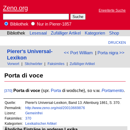
Zeno.org
Erweiterte Suche
Bibliothek
Nur in Pierer-1857
Bibliothek
Lesesaal
Zufälliger Artikel
Kategorien
Shop
DRUCKEN
Pierer's Universal-
<< Port William
|
Porta nigra >>
Lexikon
Vorwort
|
Stichwörter
|
Faksimiles
|
Zufälliger Artikel
Porta di voce
Porta di voce
(spr.
Porta
di wodsche), so v.w.
Portamento
.
[370]
Quelle:
Pierer's Universal-Lexikon, Band 13. Altenburg 1861, S. 370.
Permalink:
http://www.zeno.org/nid/20010669876
Lizenz:
Gemeinfrei
Faksimiles:
370
Kategorien:
Lexikalischer Artikel
Ähnliche Einträge in anderen Lexika