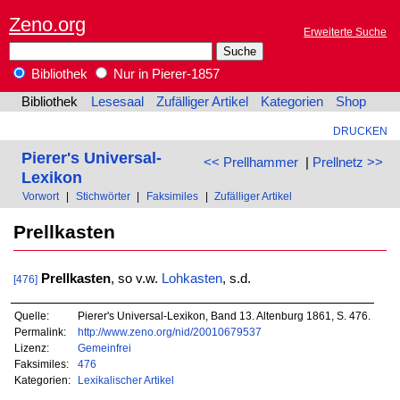
Zeno.org
Erweiterte Suche
Bibliothek
Nur in Pierer-1857
Bibliothek
Lesesaal
Zufälliger Artikel
Kategorien
Shop
DRUCKEN
Pierer's Universal-
<< Prellhammer
|
Prellnetz >>
Lexikon
Vorwort
|
Stichwörter
|
Faksimiles
|
Zufälliger Artikel
Prellkasten
Prellkasten
, so v.w.
Lohkasten
, s.d.
[476]
Quelle:
Pierer's Universal-Lexikon, Band 13. Altenburg 1861, S. 476.
Permalink:
http://www.zeno.org/nid/20010679537
Lizenz:
Gemeinfrei
Faksimiles:
476
Kategorien:
Lexikalischer Artikel