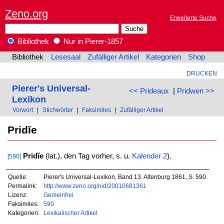
Zeno.org
Erweiterte Suche
Bibliothek
Nur in Pierer-1857
Bibliothek
Lesesaal
Zufälliger Artikel
Kategorien
Shop
DRUCKEN
Pierer's Universal-
<< Prideaux
|
Pridwen >>
Lexikon
Vorwort
|
Stichwörter
|
Faksimiles
|
Zufälliger Artikel
Pridĭe
Pridĭe
(lat.), den Tag vorher, s. u.
Kalender 2
).
[590]
Quelle:
Pierer's Universal-Lexikon, Band 13. Altenburg 1861, S. 590.
Permalink:
http://www.zeno.org/nid/20010681361
Lizenz:
Gemeinfrei
Faksimiles:
590
Kategorien:
Lexikalischer Artikel