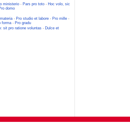
o ministerio
·
Pars pro toto
·
Hoc volo, sic
Pro domo
 materia
·
Pro studio et labore
·
Pro mille
·
o forma
·
Pro gradu
: sit pro ratione voluntas
·
Dulce et