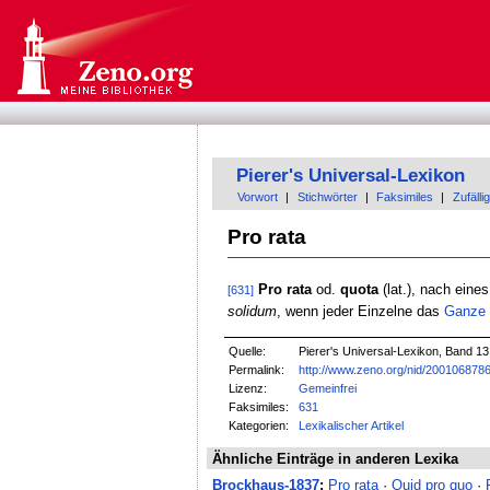
Pierer's Universal-Lexikon
Vorwort
|
Stichwörter
|
Faksimiles
|
Zufällig
Pro rata
Pro rata
od.
quota
(lat.), nach eine
[631]
solidum
, wenn jeder Einzelne das
Ganze
Quelle:
Pierer's Universal-Lexikon, Band 13
Permalink:
http://www.zeno.org/nid/200106878
Lizenz:
Gemeinfrei
Faksimiles:
631
Kategorien:
Lexikalischer Artikel
Ähnliche Einträge in anderen Lexika
Brockhaus-1837
:
Pro rata
·
Quid pro quo
·