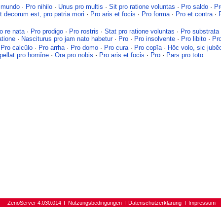
 mundo
·
Pro nihilo
·
Unus pro multis
·
Sit pro ratione voluntas
·
Pro saldo
·
Pr
t decorum est, pro patria mori
·
Pro aris et focis
·
Pro forma
·
Pro et contra
·
o re nata
·
Pro prodigo
·
Pro rostris
·
Stat pro ratione voluntas
·
Pro substrata
atione
·
Nasciturus pro jam nato habetur
·
Pro
·
Pro insolvente
·
Pro libito
·
Pr
·
Pro calcŭlo
·
Pro arrha
·
Pro domo
·
Pro cura
·
Pro copĭa
·
Hŏc volo, sic jubĕo
rpellat pro homĭne
·
Ora pro nobis
·
Pro aris et focis
·
Pro
·
Pars pro toto
ZenoServer 4.030.014
Nutzungsbedingungen
Datenschutzerklärung
Impressum