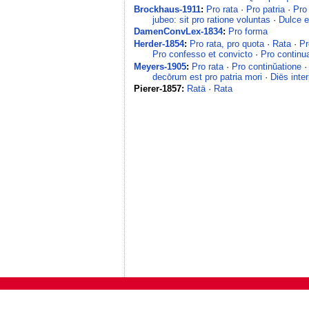
Brockhaus-1911
:
Pro rata
·
Pro patria
·
Pro
jubeo: sit pro ratione voluntas
·
Dulce e
DamenConvLex-1834
:
Pro forma
Herder-1854
:
Pro rata, pro quota
·
Rata
·
Pr
Pro confesso et convicto
·
Pro continu
Meyers-1905
:
Pro rata
·
Pro continŭatione
decōrum est pro patria mori
·
Diës inte
Pierer-1857:
Ratä
·
Rata