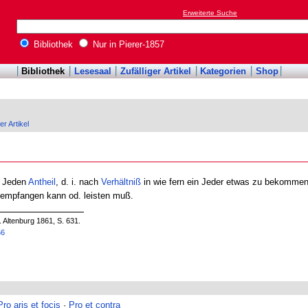
Erweiterte Suche
Bibliothek
Nur in Pierer-1857
Bibliothek
Lesesaal
Zufälliger Artikel
Kategorien
Shop
er Artikel
s Jeden
Antheil
, d. i. nach
Verhältniß
in wie fern ein Jeder etwas zu bekommen 
empfangen kann od. leisten muß.
. Altenburg 1861, S. 631.
66
Pro aris et focis
·
Pro et contra