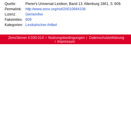
Quelle:
Pierer's Universal-Lexikon, Band 13. Altenburg 1861, S. 609.
Permalink:
http://www.zeno.org/nid/20010684336
Lizenz:
Gemeinfrei
Faksimiles:
609
Kategorien:
Lexikalischer Artikel
ZenoServer 4.030.014
Nutzungsbedingungen
Datenschutzerklärung
Impressum