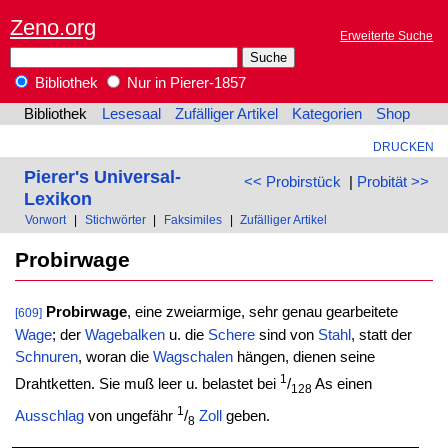
Zeno.org
Erweiterte Suche
Bibliothek
Nur in Pierer-1857
Bibliothek
Lesesaal
Zufälliger Artikel
Kategorien
Shop
DRUCKEN
Pierer's Universal-
<< Probirstück
|
Probität >>
Lexikon
Vorwort
|
Stichwörter
|
Faksimiles
|
Zufälliger Artikel
Probirwage
Probirwage
, eine zweiarmige, sehr genau gearbeitete
[609]
Wage
; der
Wagebalken
u. die
Schere
sind von
Stahl
, statt der
Schnuren
, woran die
Wagschalen
hängen, dienen seine
1
Drahtketten. Sie muß leer u. belastet bei
/
As einen
128
1
Ausschlag
von ungefähr
/
Zoll
geben.
8