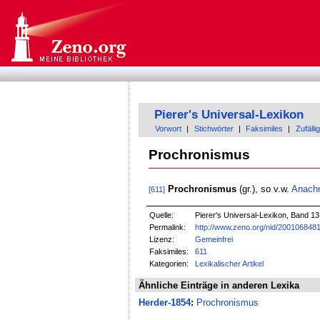
Pierer's Universal-Lexikon
Vorwort
|
Stichwörter
|
Faksimiles
|
Zufällig
Prochronismus
Prochronismus
(gr.), so v.w.
Anach
[611]
Quelle:
Pierer's Universal-Lexikon, Band 13.
Permalink:
http://www.zeno.org/nid/200106848
Lizenz:
Gemeinfrei
Faksimiles:
611
Kategorien:
Lexikalischer Artikel
Ähnliche Einträge in anderen Lexika
Herder-1854
:
Prochronismus