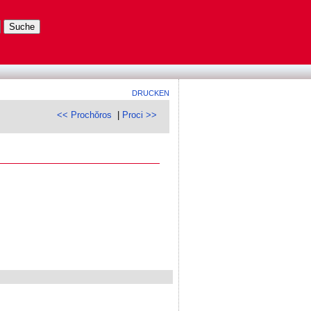
DRUCKEN
<< Prochŏros
|
Proci >>