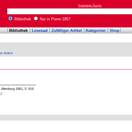
Erweiterte Suche
Bibliothek
Nur in Pierer-1857
Bibliothek
Lesesaal
Zufälliger Artikel
Kategorien
Shop
er Artikel
. Altenburg 1861, S. 616.
12