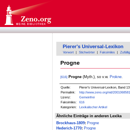
Pierer's Universal-Lexikon
Vorwort
|
Stichwörter
|
Faksimiles
|
Zufällig
Progne
Progne
(Myth.), so v.w.
Prokne
.
[616]
Quelle:
Pierer's Universal-Lexikon, Band 13
Permalink:
http://www.zeno.org/nid/200106858
Lizenz:
Gemeinfrei
Faksimiles:
616
Kategorien:
Lexikalischer Artikel
Ähnliche Einträge in anderen Lexika
Brockhaus-1809
:
Progne
Hederich-1770
:
Progne