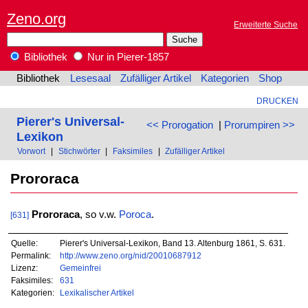
Zeno.org
Erweiterte Suche
Bibliothek
Nur in Pierer-1857
Bibliothek
Lesesaal
Zufälliger Artikel
Kategorien
Shop
DRUCKEN
Pierer's Universal-
<< Prorogation
|
Prorumpiren >>
Lexikon
Vorwort
|
Stichwörter
|
Faksimiles
|
Zufälliger Artikel
Prororaca
Prororaca
, so v.w.
Poroca
.
[631]
Quelle:
Pierer's Universal-Lexikon, Band 13. Altenburg 1861, S. 631.
Permalink:
http://www.zeno.org/nid/20010687912
Lizenz:
Gemeinfrei
Faksimiles:
631
Kategorien:
Lexikalischer Artikel