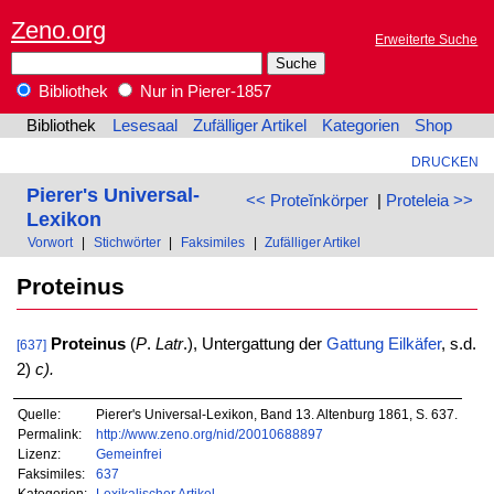
Zeno.org
Erweiterte Suche
Bibliothek
Nur in Pierer-1857
Bibliothek
Lesesaal
Zufälliger Artikel
Kategorien
Shop
DRUCKEN
Pierer's Universal-
<< Proteĭnkörper
|
Proteleia >>
Lexikon
Vorwort
|
Stichwörter
|
Faksimiles
|
Zufälliger Artikel
Proteinus
Proteinus
(
P
.
Latr
.), Untergattung der
Gattung
Eilkäfer
, s.d.
[637]
2)
c).
Quelle:
Pierer's Universal-Lexikon, Band 13. Altenburg 1861, S. 637.
Permalink:
http://www.zeno.org/nid/20010688897
Lizenz:
Gemeinfrei
Faksimiles:
637
Kategorien:
Lexikalischer Artikel