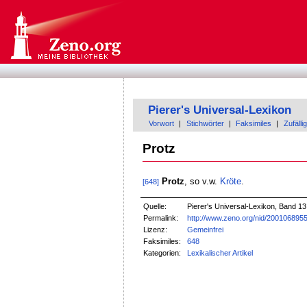
Pierer's Universal-Lexikon
Vorwort
|
Stichwörter
|
Faksimiles
|
Zufällig
Protz
Protz
, so v.w.
Kröte
.
[648]
Quelle:
Pierer's Universal-Lexikon, Band 13
Permalink:
http://www.zeno.org/nid/200106895
Lizenz:
Gemeinfrei
Faksimiles:
648
Kategorien:
Lexikalischer Artikel