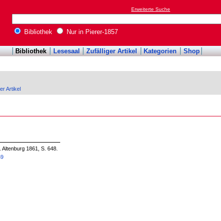
Erweiterte Suche
Bibliothek
Nur in Pierer-1857
Bibliothek
Lesesaal
Zufälliger Artikel
Kategorien
Shop
er Artikel
. Altenburg 1861, S. 648.
59