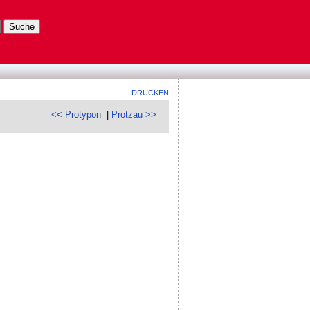
DRUCKEN
<< Protypon
|
Protzau >>