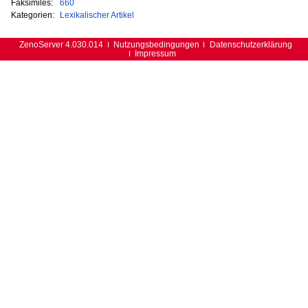
Faksimiles:
660
Kategorien:
Lexikalischer Artikel
ZenoServer 4.030.014
Nutzungsbedingungen
Datenschutzerklärung
Impressum