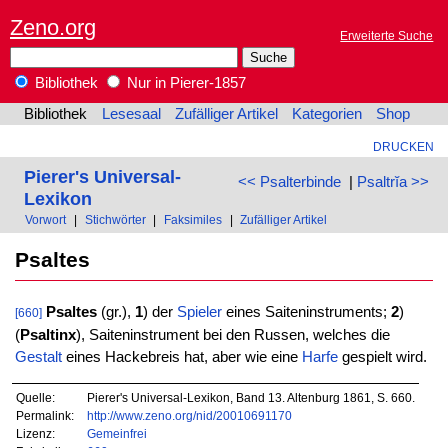
Zeno.org
Erweiterte Suche
Bibliothek
Nur in Pierer-1857
Bibliothek
Lesesaal
Zufälliger Artikel
Kategorien
Shop
DRUCKEN
Pierer's Universal-
<< Psalterbinde
|
Psaltrĭa >>
Lexikon
Vorwort
|
Stichwörter
|
Faksimiles
|
Zufälliger Artikel
Psaltes
Psaltes
(gr.),
1
) der
Spieler
eines Saiteninstruments;
2
)
[660]
(
Psaltinx
), Saiteninstrument bei den Russen, welches die
Gestalt
eines Hackebreis hat, aber wie eine
Harfe
gespielt wird.
Quelle:
Pierer's Universal-Lexikon, Band 13. Altenburg 1861, S. 660.
Permalink:
http://www.zeno.org/nid/20010691170
Lizenz:
Gemeinfrei