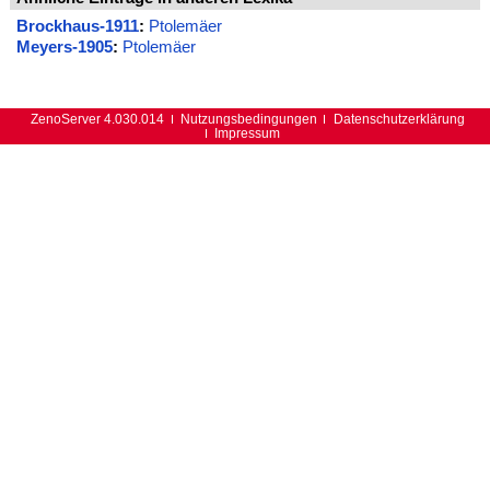
Brockhaus-1911
:
Ptolemäer
Meyers-1905
:
Ptolemäer
ZenoServer 4.030.014
Nutzungsbedingungen
Datenschutzerklärung
Impressum