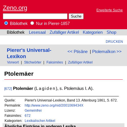
Zeno.org
Erweiterte Suche
Bibliothek
Nur in Pierer-1857
Bibliothek
Lesesaal
Zufälliger Artikel
Kategorien
Shop
DRUCKEN
Pierer's Universal-
<< Ptisăne
|
Ptolemaĭkon >>
Lexikon
Vorwort
|
Stichwörter
|
Faksimiles
|
Zufälliger Artikel
Ptolemäer
Ptolemäer
(
Lagiden
), s. Ptolemäus I. A).
[672]
Quelle:
Pierer's Universal-Lexikon, Band 13. Altenburg 1861, S. 672.
Permalink:
http://www.zeno.org/nid/2001069434X
Lizenz:
Gemeinfrei
Faksimiles:
672
Kategorien:
Lexikalischer Artikel
Ähnliche Einträge in anderen Lexika