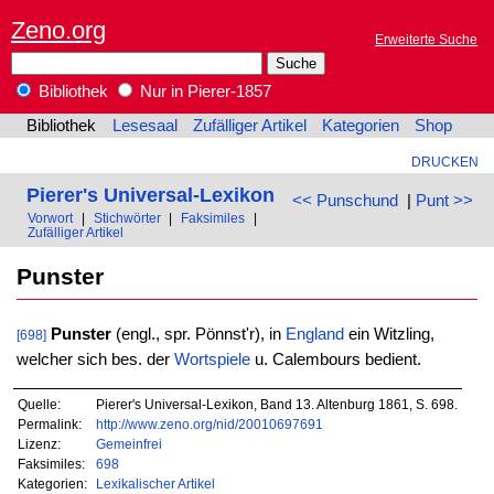
Zeno.org
Erweiterte Suche
Bibliothek
Nur in Pierer-1857
Bibliothek
Lesesaal
Zufälliger Artikel
Kategorien
Shop
DRUCKEN
Pierer's Universal-Lexikon
<< Punschund
|
Punt >>
Vorwort
|
Stichwörter
|
Faksimiles
|
Zufälliger Artikel
Punster
Punster
(engl., spr. Pönnst'r), in
England
ein Witzling,
[698]
welcher sich bes. der
Wortspiele
u. Calembours bedient.
Quelle:
Pierer's Universal-Lexikon, Band 13. Altenburg 1861, S. 698.
Permalink:
http://www.zeno.org/nid/20010697691
Lizenz:
Gemeinfrei
Faksimiles:
698
Kategorien:
Lexikalischer Artikel